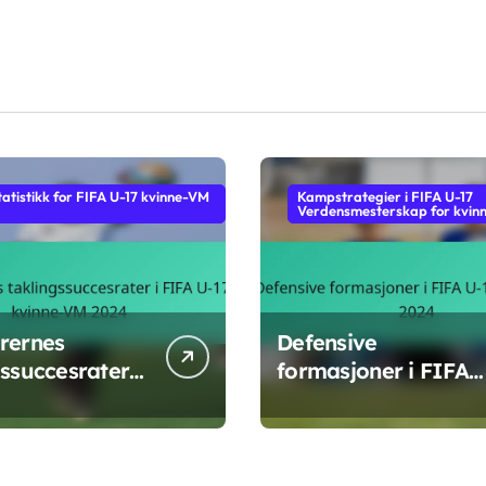
statistikk for FIFA U-17 kvinne-VM
Kampstrategier i FIFA U-17
Verdensmesterskap for kvin
rernes
Defensive
ssuccesrater i
formasjoner i FIFA
-17 kvinne-VM
U-17 kvinne-VM 202