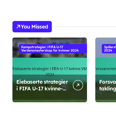
You Missed
Kampstrategier i FIFA U-17
Spiller
Verdensmesterskap for kvinner 2024
2024
Eiebaserte strategier
Forsva
i FIFA U-17 kvinne-
takling
VM 2024
FIFA U
2024