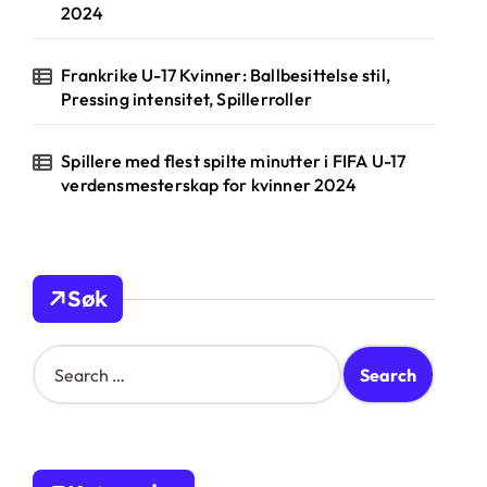
2024
Frankrike U-17 Kvinner: Ballbesittelse stil,
Pressing intensitet, Spillerroller
Spillere med flest spilte minutter i FIFA U-17
verdensmesterskap for kvinner 2024
Søk
S
e
a
r
c
h