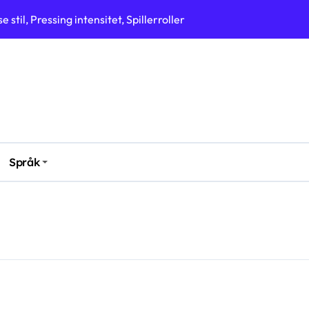
 stil, Pressing intensitet, Spillerroller
i FIFA U-17 verdensmesterskap for kvinner 2024
 kvinne-VM 2024
VM 2024
dividuell briljans, Troppens dybde
motstandskraft, Keeperprestasjon, Kamputholdenhet
Språk
erdensmesterskap for kvinner 2024
kvinne-VM 2024