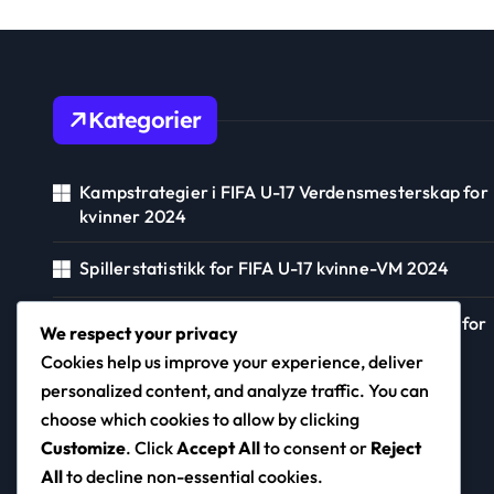
Kategorier
Kampstrategier i FIFA U-17 Verdensmesterskap for
kvinner 2024
Spillerstatistikk for FIFA U-17 kvinne-VM 2024
Team Analyse av FIFA U-17 Verdensmesterskap for
We respect your privacy
kvinner 2024
Cookies help us improve your experience, deliver
personalized content, and analyze traffic. You can
choose which cookies to allow by clicking
club-siemens.com
Customize
. Click
Accept All
to consent or
Reject
All
to decline non-essential cookies.