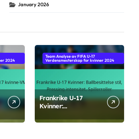
January 2026
Team Analyse av FIFA U-17
ner 2024
Verdensmesterskap for kvinner 2024
Frankrike U-17
Kvinner:
4
Ballbesittelse stil,
Pressing intensitet,
Spillerroller