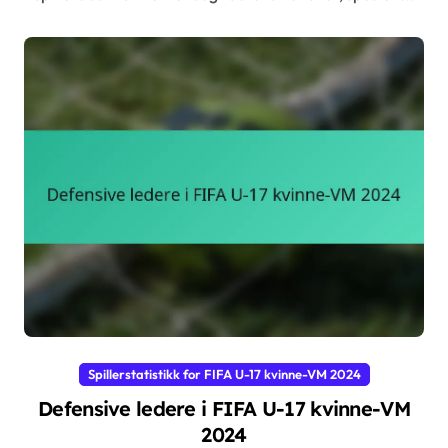
Spillerstatistikk for FIFA U-17 kvinne-VM 2024
Defensive ledere i FIFA U-17 kvinne-VM
2024