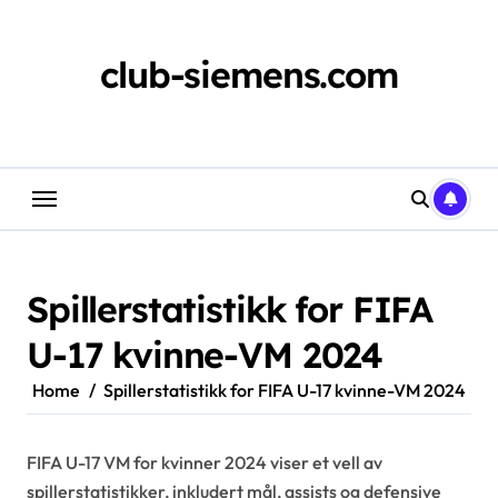
Skip
to
content
club-siemens.com
Spillerstatistikk for FIFA
U-17 kvinne-VM 2024
Home
Spillerstatistikk for FIFA U-17 kvinne-VM 2024
FIFA U-17 VM for kvinner 2024 viser et vell av
spillerstatistikker, inkludert mål, assists og defensive