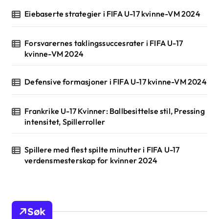
t
Eiebaserte strategier i FIFA U-17 kvinne-VM 2024
i
o
Forsvarernes taklingssuccesrater i FIFA U-17
n
kvinne-VM 2024
Defensive formasjoner i FIFA U-17 kvinne-VM 2024
Frankrike U-17 Kvinner: Ballbesittelse stil, Pressing
intensitet, Spillerroller
Spillere med flest spilte minutter i FIFA U-17
verdensmesterskap for kvinner 2024
Søk