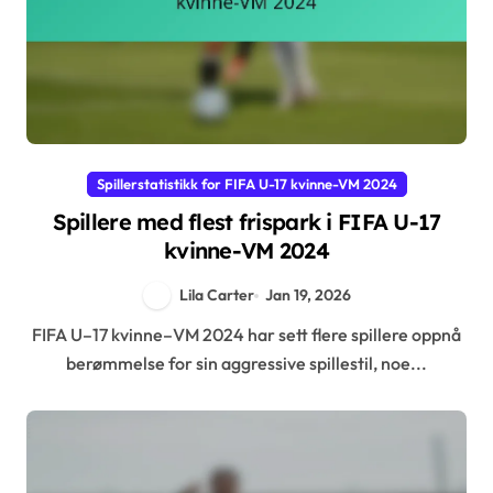
Spillerstatistikk for FIFA U-17 kvinne-VM 2024
Spillere med flest frispark i FIFA U-17
kvinne-VM 2024
Lila Carter
Jan 19, 2026
FIFA U–17 kvinne–VM 2024 har sett flere spillere oppnå
berømmelse for sin aggressive spillestil, noe...