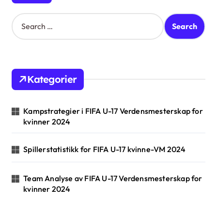
S
e
a
r
c
h
Kategorier
f
o
r
Kampstrategier i FIFA U-17 Verdensmesterskap for
:
kvinner 2024
Spillerstatistikk for FIFA U-17 kvinne-VM 2024
Team Analyse av FIFA U-17 Verdensmesterskap for
kvinner 2024