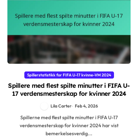
Spillerstatistikk for FIFA U-17 kvinne-VM 2024
Spillere med flest spilte minutter i FIFA U-
17 verdensmesterskap for kvinner 2024
Lila Carter
Feb 4, 2026
Spillerne med flest spilte minutter i FIFA U-17
verdensmesterskap for kvinner 2024 har vist
bemerkelsesverdig...