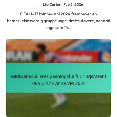
Lila Carter
Feb 3, 2026
FIFA U–17 kvinne–VM 2024 fremhever en
bemerkelsesverdig gruppe unge idrettsutøvere, noen så
unge som 14...