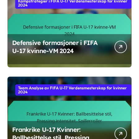
Kampstrategier i FIFA U-17 Verdensmesterskap for kvinner
2024
Defensive formasjoner i FIFA
U-17 kvinne-VM 2024
Team Analyse av FIFA U-17 Verdensmesterskap for kvinner
2024
Frankrike U-17 Kvinner:
Ballbesittelse stil, Pressing