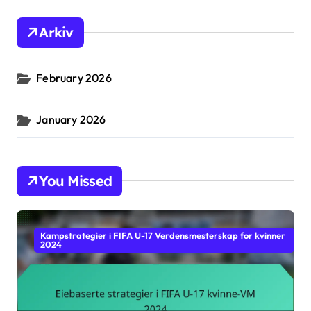
Arkiv
February 2026
January 2026
You Missed
Kampstrategier i FIFA U-17 Verdensmesterskap for kvinner
2024