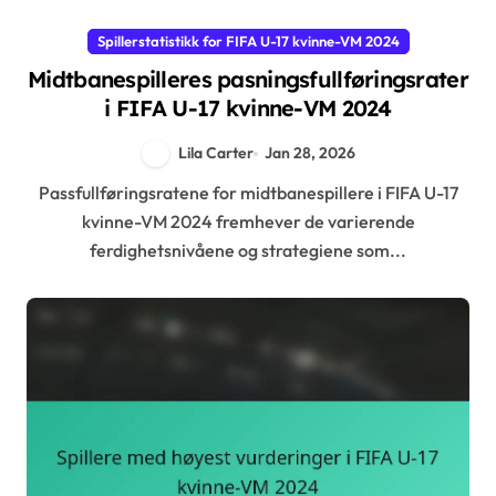
Spillerstatistikk for FIFA U-17 kvinne-VM 2024
Midtbanespilleres pasningsfullføringsrater
i FIFA U-17 kvinne-VM 2024
Lila Carter
Jan 28, 2026
Passfullføringsratene for midtbanespillere i FIFA U-17
kvinne-VM 2024 fremhever de varierende
ferdighetsnivåene og strategiene som...