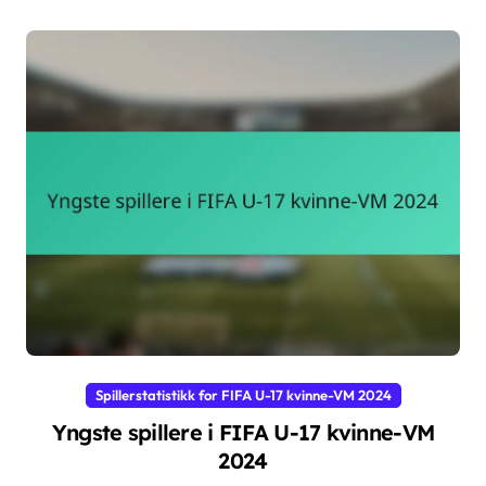
Spillerstatistikk for FIFA U-17 kvinne-VM 2024
Yngste spillere i FIFA U-17 kvinne-VM
2024