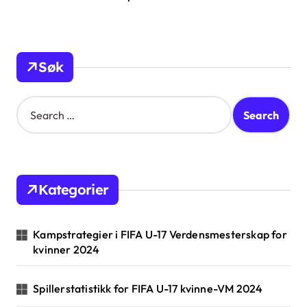
Søk
S
e
a
r
c
h
Kategorier
f
o
r
Kampstrategier i FIFA U-17 Verdensmesterskap for
:
kvinner 2024
Spillerstatistikk for FIFA U-17 kvinne-VM 2024