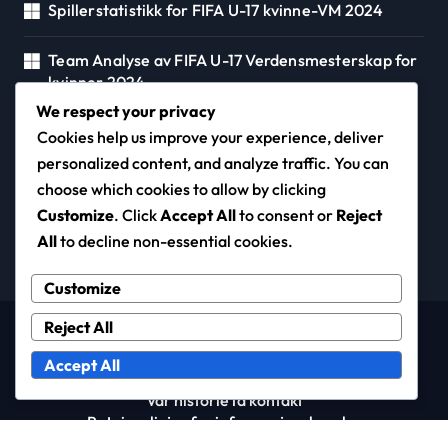
Spillerstatistikk for FIFA U-17 kvinne-VM 2024
Team Analyse av FIFA U-17 Verdensmesterskap for
kvinner 2024
We respect your privacy
Cookies help us improve your experience, deliver
personalized content, and analyze traffic. You can
club-siemens.com
choose which cookies to allow by clicking
Customize
. Click
Accept All
to consent or
Reject
All
to decline non-essential cookies.
Customize
Reject All
Copyright © All rights reserved
|
Newspaperup
by
Themeansar
.
Accept All
Vår historie
Ta kontakt
Retningslinjer for informasjonskapsler
Vilkår og betingelser
Retningslinjer for databeskyttelse