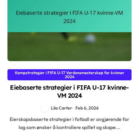
Kampstrategier i FIFA U-17 Verdensmesterskap for kvinner
2024
Eiebaserte strategier i FIFA U-17 kvinne-
VM 2024
Lila Carter
Feb 6, 2026
Eierskapsbaserte strategier i fotball er avgjørende for
lag som ønsker å kontrollere spillet og skape...