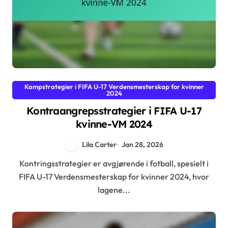
Kampstrategier i FIFA U-17 Verdensmesterskap for kvinner
2024
Kontraangrepsstrategier i FIFA U-17
kvinne-VM 2024
Lila Carter
Jan 28, 2026
Kontringsstrategier er avgjørende i fotball, spesielt i
FIFA U-17 Verdensmesterskap for kvinner 2024, hvor
lagene...