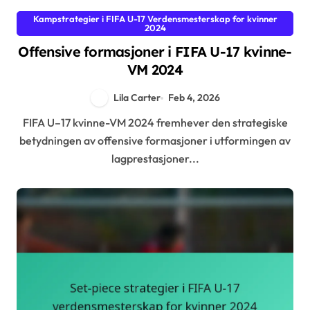
Kampstrategier i FIFA U-17 Verdensmesterskap for kvinner
2024
Offensive formasjoner i FIFA U-17 kvinne-
VM 2024
Lila Carter
Feb 4, 2026
FIFA U–17 kvinne-VM 2024 fremhever den strategiske
betydningen av offensive formasjoner i utformingen av
lagprestasjoner...