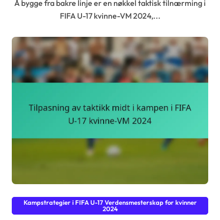
Å bygge fra bakre linje er en nøkkel taktisk tilnærming i
FIFA U-17 kvinne-VM 2024,...
Kampstrategier i FIFA U-17 Verdensmesterskap for kvinner
2024