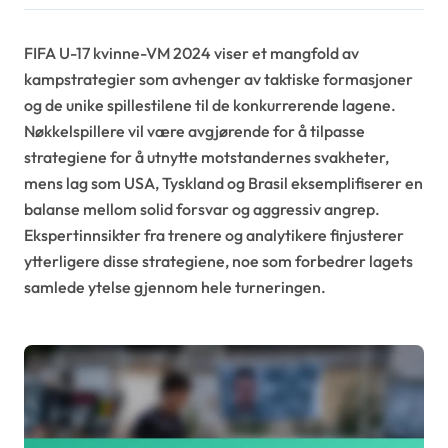
FIFA U-17 kvinne-VM 2024 viser et mangfold av
kampstrategier som avhenger av taktiske formasjoner
og de unike spillestilene til de konkurrerende lagene.
Nøkkelspillere vil være avgjørende for å tilpasse
strategiene for å utnytte motstandernes svakheter,
mens lag som USA, Tyskland og Brasil eksemplifiserer en
balanse mellom solid forsvar og aggressiv angrep.
Ekspertinnsikter fra trenere og analytikere finjusterer
ytterligere disse strategiene, noe som forbedrer lagets
samlede ytelse gjennom hele turneringen.