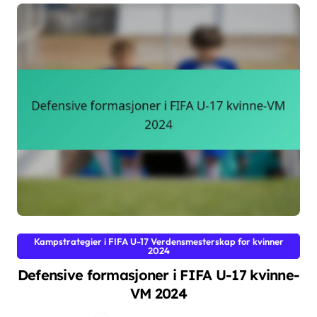
Kampstrategier i FIFA U-17 Verdensmesterskap for kvinner
2024
Defensive formasjoner i FIFA U-17 kvinne-
VM 2024