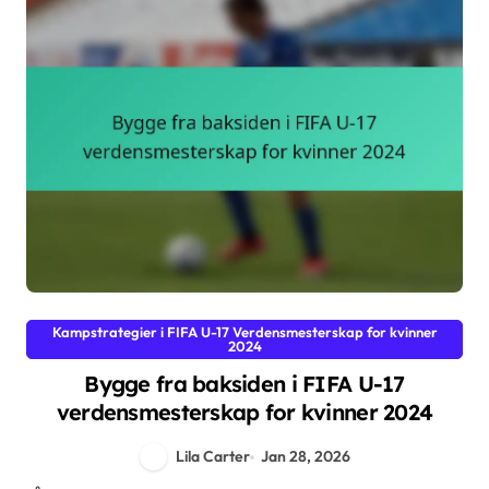
Kampstrategier i FIFA U-17 Verdensmesterskap for kvinner
2024
Bygge fra baksiden i FIFA U-17
verdensmesterskap for kvinner 2024
Lila Carter
Jan 28, 2026