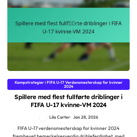
Kampstrategier i FIFA U-17 Verdensmesterskap for kvinner
2024
Spillere med flest fullførte driblinger i
FIFA U-17 kvinne-VM 2024
Lila Carter
Jan 28, 2026
FIFA U-17 verdensmesterskap for kvinner 2024
fremhevet bemerkelsesverdig dribleferdighet, med