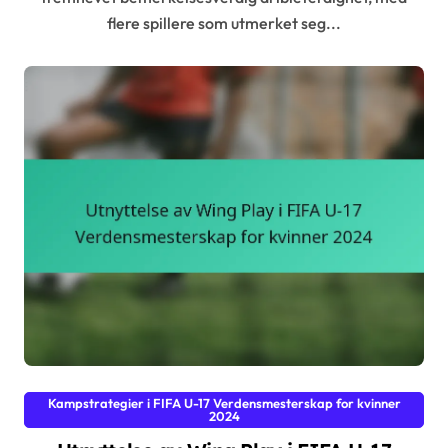
flere spillere som utmerket seg...
Kampstrategier i FIFA U-17 Verdensmesterskap for kvinner
2024