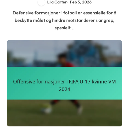
Lila Carter
Feb 5, 2026
Defensive formasjoner i fotball er essensielle for å
beskytte målet og hindre motstanderens angrep,
spesielt...