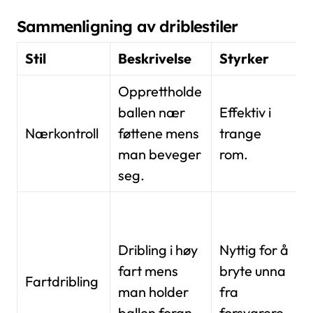
Sammenligning av driblestiler
Stil
Beskrivelse
Styrker
S
Opprettholde
K
ballen nær
Effektiv i
f
Nærkontroll
føttene mens
trange
man beveger
rom.
d
seg.
f
M
k
Dribling i høy
Nyttig for å
n
fart mens
bryte unna
g
Fartdribling
man holder
fra
l
ballen foran.
forsvarere.
f