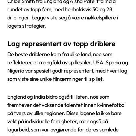
Chloe Smith fra England og Aisha Patel fra India
rundet av topp fem, med henholdsvis 30 og 28
driblinger, begge viste seg å være nøkkelspillere i
lagets strategier.
Lag representert av topp driblere
De beste driblerne kom fra ulike land, noe som
reflekterer et mangfold av spillestiler. USA, Spania og
Nigeria var spesielt godt representert, med hvert lag
som viste sine unike tilnærminger til spillet.
England og India bidro også til listen, noe som
fremhever det voksende talentet innen kvinnefotball
på tvers av ulike regioner. Disse lagene la ikke bare
vekt på individuelle ferdigheter, men også på
lagarbeid, som var avgjørende for deres samlede