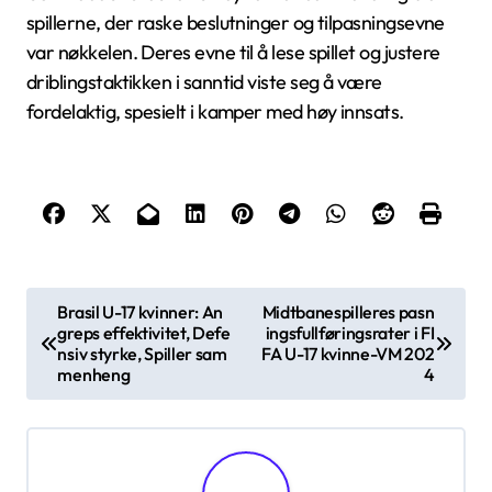
spillerne, der raske beslutninger og tilpasningsevne
var nøkkelen. Deres evne til å lese spillet og justere
driblingstaktikken i sanntid viste seg å være
fordelaktig, spesielt i kamper med høy innsats.
P
Brasil U-17 kvinner: An
Midtbanespilleres pasn
greps effektivitet, Defe
ingsfullføringsrater i FI
o
nsiv styrke, Spiller sam
FA U-17 kvinne-VM 202
s
menheng
4
t
n
a