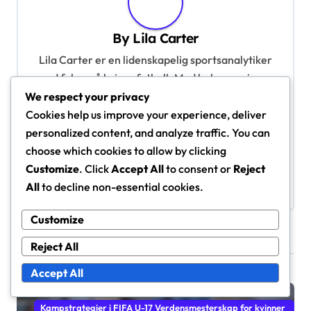
v
By
Lila Carter
i
Lila Carter er en lidenskapelig sportsanalytiker
g
med fokus på kvinnefotball. Med bakgrunn innen
a
sportsjournalistikk og en dyp kjærlighet for spillet,
We respect your privacy
t
gir hun innsiktsfull kommentar og analyse av FIFA
Cookies help us improve your experience, deliver
i
U-17 Verdensmesterskapet for kvinner 2024. Lila
personalized content, and analyze traffic. You can
tror på kraften i ungdomsidrett til å inspirere og
choose which cookies to allow by clicking
o
styrke neste generasjon av kvinnelige
Customize
. Click
Accept All
to consent or
Reject
n
idrettsutøvere.
All
to decline non-essential cookies.
Customize
Reject All
Related Posts
Accept All
Kampstrategier i FIFA U-17 Verdensmesterskap for kvinner