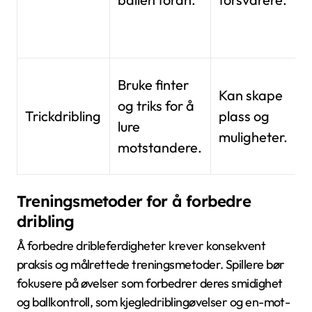
a
R
Bruke finter
Kan skape
i
og triks for å
Trickdribling
plass og
r
lure
muligheter.
f
motstandere.
b
Treningsmetoder for å forbedre
dribling
Å forbedre dribleferdigheter krever konsekvent
praksis og målrettede treningsmetoder. Spillere bør
fokusere på øvelser som forbedrer deres smidighet
og ballkontroll, som kjegledriblingøvelser og en-mot-