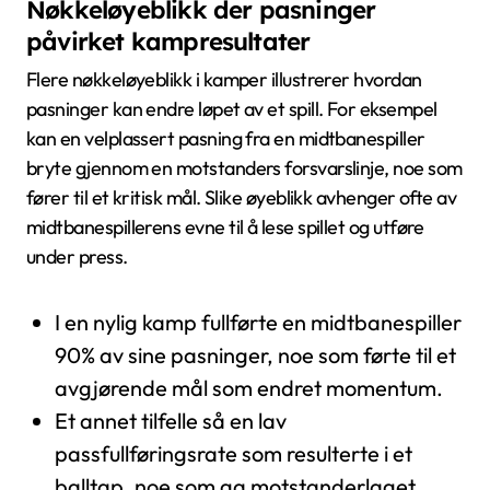
Nøkkeløyeblikk der pasninger
påvirket kampresultater
Flere nøkkeløyeblikk i kamper illustrerer hvordan
pasninger kan endre løpet av et spill. For eksempel
kan en velplassert pasning fra en midtbanespiller
bryte gjennom en motstanders forsvarslinje, noe som
fører til et kritisk mål. Slike øyeblikk avhenger ofte av
midtbanespillerens evne til å lese spillet og utføre
under press.
I en nylig kamp fullførte en midtbanespiller
90% av sine pasninger, noe som førte til et
avgjørende mål som endret momentum.
Et annet tilfelle så en lav
passfullføringsrate som resulterte i et
balltap, noe som ga motstanderlaget