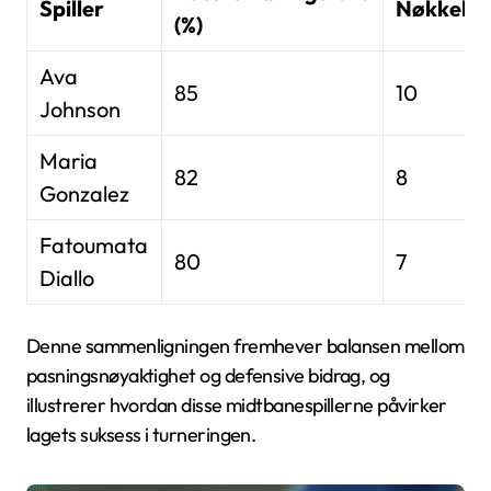
Spiller
Nøkkelpa
(%)
Ava
85
10
Johnson
Maria
82
8
Gonzalez
Fatoumata
80
7
Diallo
Denne sammenligningen fremhever balansen mellom
pasningsnøyaktighet og defensive bidrag, og
illustrerer hvordan disse midtbanespillerne påvirker
lagets suksess i turneringen.