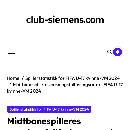
Skip
to
content
club-siemens.com
Home
Spillerstatistikk for FIFA U-17 kvinne-VM 2024
Midtbanespilleres pasningsfullføringsrater i FIFA U-17
kvinne-VM 2024
Spillerstatistikk for FIFA U-17 kvinne-VM 2024
Midtbanespilleres