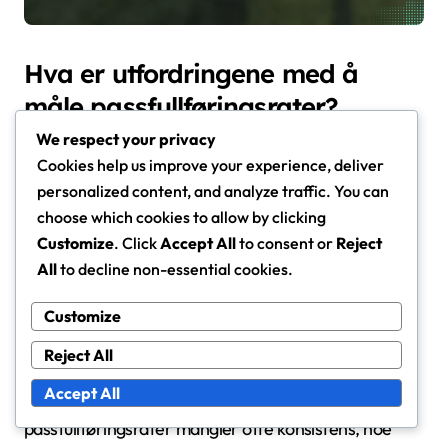
Hva er utfordringene med å
måle passfullføringsrater?
We respect your privacy
Å måle passfullføringsratene i FIFA U-17 kvinne-VM
Cookies help us improve your experience, deliver
2024 presenterer flere utfordringer på grunn av
personalized content, and analyze traffic. You can
variasjon i spillerroller, spillkontekst og statistiske
choose which cookies to allow by clicking
definisjoner. Disse faktorene kan betydelig påvirke
Customize
. Click
Accept All
to consent or
Reject
nøyaktigheten og påliteligheten til de innsamlede
All
to decline non-essential cookies.
dataene.
Customize
Begrensninger i nåværende
Reject All
statistiske metoder
Accept All
De nåværende statistiske metodene for å spore
passfullføringsrater mangler ofte konsistens, noe