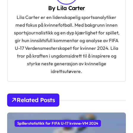
By
Lila Carter
i
Lila Carter er en lidenskapelig sportsanalytiker
g
med fokus på kvinnefotball. Med bakgrunn innen
a
sportsjournalistikk og en dyp kjærlighet for spillet,
t
gir hun innsiktsfull kommentar og analyse av FIFA
i
U-17 Verdensmesterskapet for kvinner 2024. Lila
tror på kraften i ungdomsidrett til å inspirere og
o
styrke neste generasjon av kvinnelige
n
idrettsutøvere.
Related Posts
Spillerstatistikk for FIFA U-17 kvinne-VM 2024