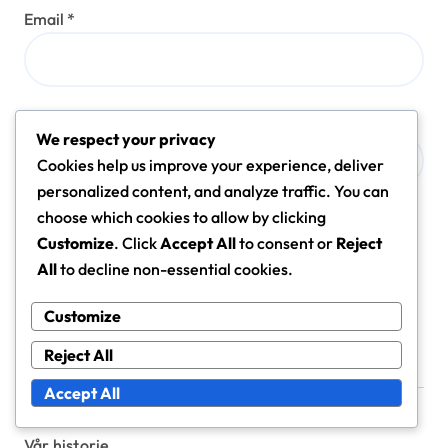
Email
*
Website
We respect your privacy
Cookies help us improve your experience, deliver
personalized content, and analyze traffic. You can
choose which cookies to allow by clicking
Save my name, email, and website in this browser for
Customize
. Click
Accept All
to consent or
Reject
the next time I comment.
All
to decline non-essential cookies.
Customize
Reject All
Lenker
Accept All
Vår historie