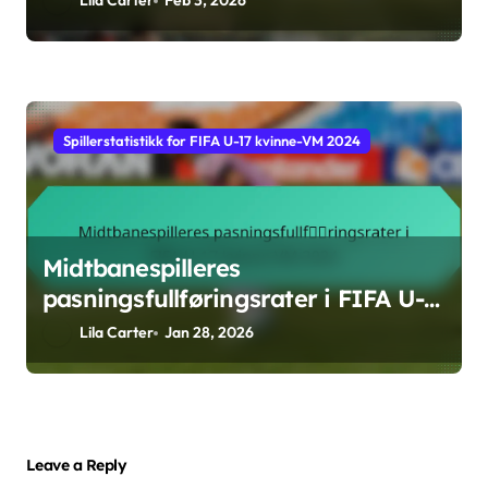
Lila Carter
Feb 3, 2026
Spillerstatistikk for FIFA U-17 kvinne-VM 2024
Midtbanespilleres
pasningsfullføringsrater i FIFA U-
17 kvinne-VM 2024
Lila Carter
Jan 28, 2026
Leave a Reply