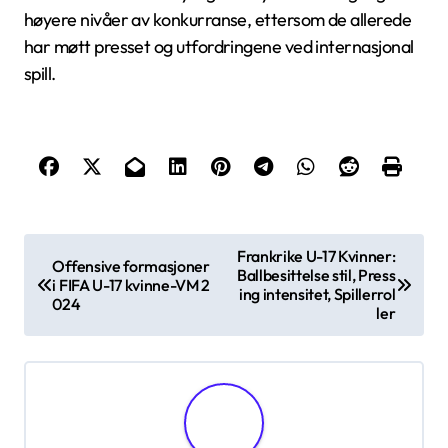
høyere nivåer av konkurranse, ettersom de allerede
har møtt presset og utfordringene ved internasjonal
spill.
P
Frankrike U-17 Kvinner:
Offensive formasjoner
Ballbesittelse stil, Press
o
i FIFA U-17 kvinne-VM 2
ing intensitet, Spillerrol
024
s
ler
t
n
a
v