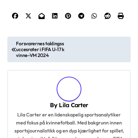
P
Forsvarernes taklingss
uccesrater i FIFA U-17 k
o
vinne-VM 2024
s
t
n
a
v
By
Lila Carter
i
Lila Carter er en lidenskapelig sportsanalytiker
g
med fokus på kvinnefotball. Med bakgrunn innen
sportsjournalistikk og en dyp kjærlighet for spillet,
a