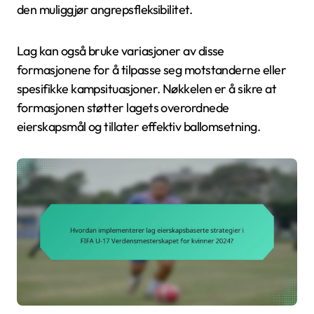
den muliggjør angrepsfleksibilitet.
Lag kan også bruke variasjoner av disse
formasjonene for å tilpasse seg motstanderne eller
spesifikke kampsituasjoner. Nøkkelen er å sikre at
formasjonen støtter lagets overordnede
eierskapsmål og tillater effektiv ballomsetning.