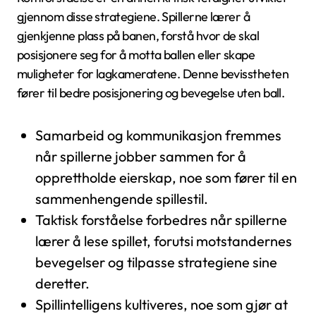
gjennom disse strategiene. Spillerne lærer å
gjenkjenne plass på banen, forstå hvor de skal
posisjonere seg for å motta ballen eller skape
muligheter for lagkameratene. Denne bevisstheten
fører til bedre posisjonering og bevegelse uten ball.
Samarbeid og kommunikasjon fremmes
når spillerne jobber sammen for å
opprettholde eierskap, noe som fører til en
sammenhengende spillestil.
Taktisk forståelse forbedres når spillerne
lærer å lese spillet, forutsi motstandernes
bevegelser og tilpasse strategiene sine
deretter.
Spillintelligens kultiveres, noe som gjør at