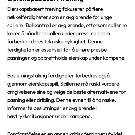
Eierskapsbasert trening fokuserer på flere
nøkkelferdigheter som er avgjørende for unge
spillere. Ballkontroll er avgjørende, ettersom spillerne
lærer å håndtere ballen under press, noe som
forbedrer deres tekniske dyktighet. Denne
ferdigheten er essensiell for å utføre presise
pasninger og opprettholde eierskap under kampene.
Beslutningstaking ferdigheter forbedres også
gjennom eierskapsspill. Spillerne må raskt vurdere
omgivelsene sine og velge de beste alternativene for
pasning eller dribling. Denne evnen til å ta raske,
informerte beslutninger er avgjørende i
høytrykkssituasjoner under kampene.
Romforståelse er en annen kritisk ferdighet utviklet