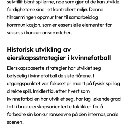
selvtillit blant spillerne, noe som gjør at de kan utvikle
ferdighetene sine i et kontrollert miljø. Denne
tilnærmingen oppmuntrer til samarbeid og
kommunikasjon, som er essensielle elementer for
suksess i konkurransematcher.
Historisk utvikling av
eierskapsstrategier i kvinnefotball
Eierskapsbaserte strategier har utviklet seg
betydelig i kvinnefotball de siste tiårene. I
utgangspunktet var fokuset primært på fysisk spill og
direkte spill. Imidlertid, etter hvert som
kvinnefotballen har utviklet seg, har lag i økende grad
tatt i bruk eierskapsorienterte taktikker for å
forbedre sin konkurranseevne på den internasjonale
scenen.