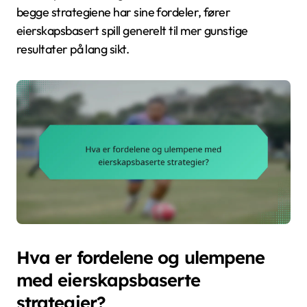
begge strategiene har sine fordeler, fører
eierskapsbasert spill generelt til mer gunstige
resultater på lang sikt.
Hva er fordelene og ulempene
med eierskapsbaserte
strategier?