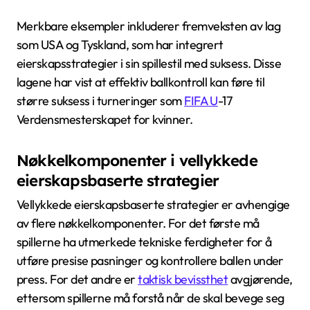
Merkbare eksempler inkluderer fremveksten av lag
som USA og Tyskland, som har integrert
eierskapsstrategier i sin spillestil med suksess. Disse
lagene har vist at effektiv ballkontroll kan føre til
større suksess i turneringer som
FIFA U
-17
Verdensmesterskapet for kvinner.
Nøkkelkomponenter i vellykkede
eierskapsbaserte strategier
Vellykkede eierskapsbaserte strategier er avhengige
av flere nøkkelkomponenter. For det første må
spillerne ha utmerkede tekniske ferdigheter for å
utføre presise pasninger og kontrollere ballen under
press. For det andre er
taktisk bevissthet
avgjørende,
ettersom spillerne må forstå når de skal bevege seg