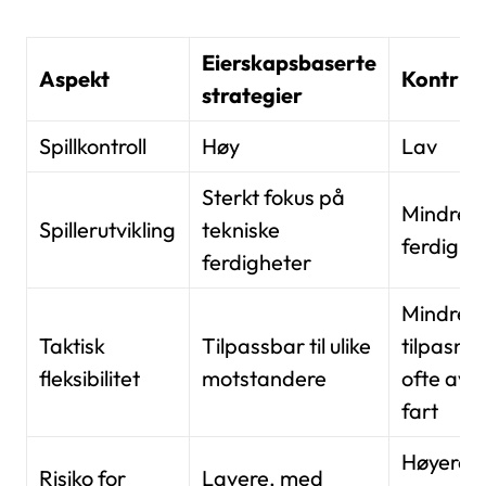
Eierskapsbaserte
Aspekt
Kontring
strategier
Spillkontroll
Høy
Lav
Sterkt fokus på
Mindre v
Spillerutvikling
tekniske
ferdighet
ferdigheter
Mindre
Taktisk
Tilpassbar til ulike
tilpasnin
fleksibilitet
motstandere
ofte avh
fart
Høyere, 
Risiko for
Lavere, med