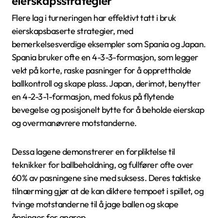
eierskapsstrategier
Flere lag i turneringen har effektivt tatt i bruk
eierskapsbaserte strategier, med
bemerkelsesverdige eksempler som Spania og Japan.
Spania bruker ofte en 4-3-3-formasjon, som legger
vekt på korte, raske pasninger for å opprettholde
ballkontroll og skape plass. Japan, derimot, benytter
en 4-2-3-1-formasjon, med fokus på flytende
bevegelse og posisjonelt bytte for å beholde eierskap
og overmanøvrere motstanderne.
Dessa lagene demonstrerer en forpliktelse til
teknikker for ballbeholdning, og fullfører ofte over
60% av pasningene sine med suksess. Deres taktiske
tilnærming gjør at de kan diktere tempoet i spillet, og
tvinge motstanderne til å jage ballen og skape
åpninger for angrep.