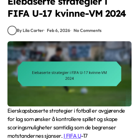
Eiebaserte strategier i
FIFA U-17 kvinne-VM 2024
By Lila Carter
Feb 6, 2026
No Comments
Eierskapsbaserte strategier i fotball er avgjørende
for lag som ønsker å kontrollere spillet og skape
scoringsmuligheter samtidig som de begrenser
motstandernes sjanser.
I FIFA U
-17