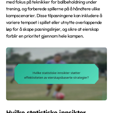
med fokus på teknikker for ballbeholdning under
trening, og forberede spillerne på å håndtere ulike
kampscenarier. Disse tilpasningene kan inkludere å
variere tempoet i spillet eller utnytte overlappende
løp for å skape pasningslinjer, og sikre at eierskap
forblir en prioritet gjennom hele kampen.
Hvilke statistiske innsikter