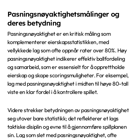
Pasningsnøyaktighetsmålinger og
deres betydning
Pasningsnøyaktighet er en kritisk måling som
komplementerer eierskapsstatistikken, med
vellykkede lag som ofte oppnår rater over 80%. Høy
pasningsnøyaktighet indikerer effektiv ballfordeling
og samarbeid, som er essensielt for å opprettholde
eierskap og skape scoringsmuligheter. For eksempel,
lag med pasningsnøyaktighet i midten til høye 80-tall
viste en klar fordel i å kontrollere spillet.
Videre strekker betydningen av pasningsnøyaktighet
seg utover bare statistikk; det reflekterer et lags
taktiske disiplin og evne til å gjennomføre spillplanen
sin. Lag som slet med pasningsnøyaktighet, ofte