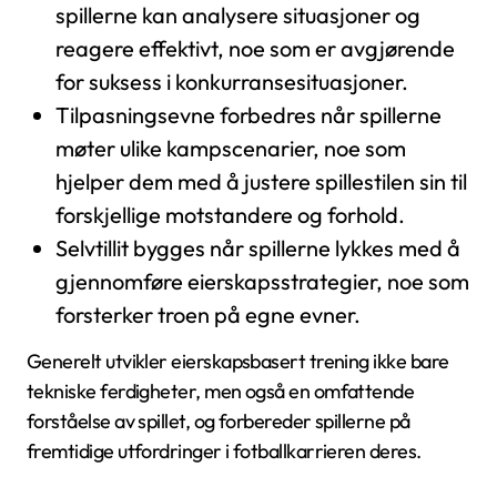
spillerne kan analysere situasjoner og
reagere effektivt, noe som er avgjørende
for suksess i konkurransesituasjoner.
Tilpasningsevne forbedres når spillerne
møter ulike kampscenarier, noe som
hjelper dem med å justere spillestilen sin til
forskjellige motstandere og forhold.
Selvtillit bygges når spillerne lykkes med å
gjennomføre eierskapsstrategier, noe som
forsterker troen på egne evner.
Generelt utvikler eierskapsbasert trening ikke bare
tekniske ferdigheter, men også en omfattende
forståelse av spillet, og forbereder spillerne på
fremtidige utfordringer i fotballkarrieren deres.