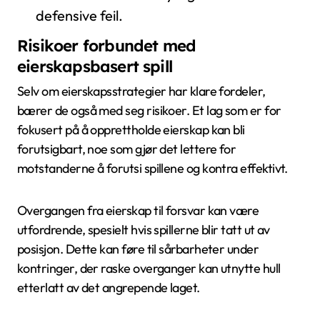
defensive feil.
Risikoer forbundet med
eierskapsbasert spill
Selv om eierskapsstrategier har klare fordeler,
bærer de også med seg risikoer. Et lag som er for
fokusert på å opprettholde eierskap kan bli
forutsigbart, noe som gjør det lettere for
motstanderne å forutsi spillene og kontra effektivt.
Overgangen fra eierskap til forsvar kan være
utfordrende, spesielt hvis spillerne blir tatt ut av
posisjon. Dette kan føre til sårbarheter under
kontringer, der raske overganger kan utnytte hull
etterlatt av det angrepende laget.