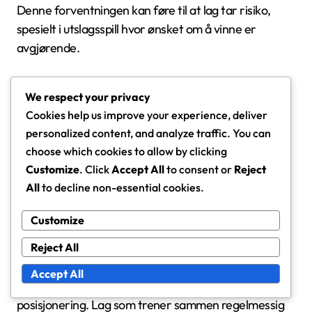
Denne forventningen kan føre til at lag tar risiko,
spesielt i utslagsspill hvor ønsket om å vinne er
avgjørende.
Imidlertid er det viktig å balansere forventningene
We respect your privacy
fra fansen med praktiske spillstrategier. Lag må sikre
Cookies help us improve your experience, deliver
at deres kontringsstil ikke går på bekostning av
personalized content, and analyze traffic. You can
defensiv integritet, da det å slippe inn mål raskt kan
choose which cookies to allow by clicking
forvandle fanens entusiasme til frustrasjon.
Customize
. Click
Accept All
to consent or
Reject
All
to decline non-essential cookies.
Lagdynamikk
Customize
Lagdinamikk påvirker hvor effektivt et lag kan
Reject All
implementere kontringsstrategier. Samhold blant
spillerne er essensielt for å utføre raske overganger,
Accept All
da det krever en delt forståelse av bevegelse og
posisjonering. Lag som trener sammen regelmessig