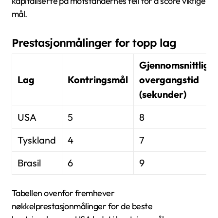
kapitaliserte på motstandernes feil for å score viktige
mål.
Prestasjonmålinger for topp lag
Gjennomsnittlig
Lag
Kontringsmål
overgangstid
(sekunder)
USA
5
8
Tyskland
4
7
Brasil
6
9
Tabellen ovenfor fremhever
nøkkelprestasjonmålinger for de beste