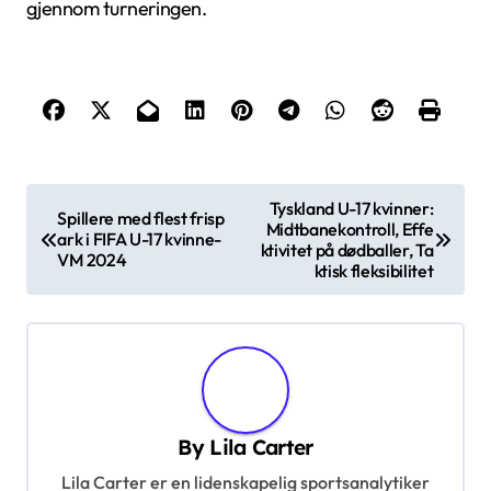
gjennom turneringen.
P
Tyskland U-17 kvinner:
Spillere med flest frisp
Midtbanekontroll, Effe
o
ark i FIFA U-17 kvinne-
ktivitet på dødballer, Ta
VM 2024
s
ktisk fleksibilitet
t
n
a
v
By
Lila Carter
i
Lila Carter er en lidenskapelig sportsanalytiker
g