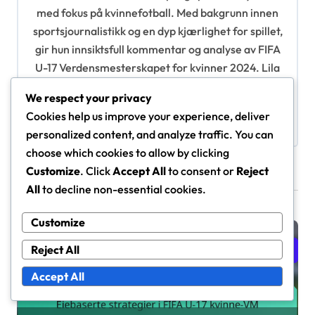
med fokus på kvinnefotball. Med bakgrunn innen
a
sportsjournalistikk og en dyp kjærlighet for spillet,
t
gir hun innsiktsfull kommentar og analyse av FIFA
i
U-17 Verdensmesterskapet for kvinner 2024. Lila
tror på kraften i ungdomsidrett til å inspirere og
o
We respect your privacy
styrke neste generasjon av kvinnelige
n
Cookies help us improve your experience, deliver
idrettsutøvere.
personalized content, and analyze traffic. You can
choose which cookies to allow by clicking
Customize
. Click
Accept All
to consent or
Reject
Related Posts
All
to decline non-essential cookies.
Customize
Kampstrategier i FIFA U-17 Verdensmesterskap for kvinner
Reject All
2024
Accept All