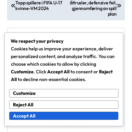
Topp spillere i FIFA U-17
åltrusler, defensive feil,
o
kvinne-VM 2024
gjennomføring av spill
s
plan
t
n
We respect your privacy
a
Cookies help us improve your experience, deliver
v
personalized content, and analyze traffic. You can
By
Lila Carter
i
choose which cookies to allow by clicking
Lila Carter er en lidenskapelig sportsanalytiker
g
Customize
. Click
Accept All
to consent or
Reject
med fokus på kvinnefotball. Med bakgrunn innen
All
to decline non-essential cookies.
a
sportsjournalistikk og en dyp kjærlighet for spillet,
t
Customize
gir hun innsiktsfull kommentar og analyse av FIFA
i
U-17 Verdensmesterskapet for kvinner 2024. Lila
Reject All
tror på kraften i ungdomsidrett til å inspirere og
o
Accept All
styrke neste generasjon av kvinnelige
n
idrettsutøvere.