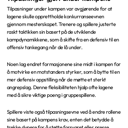
Tilpasninger under kampen var avgjørende for at
lagene skulle opprettholde konkurranseevnen
gjennom mesterskapet. Trenere og spillere justerte
raskt taktikken sin basert på de utviklende
kampdynamikkene, som å skifte fra en defensiv til en
offensiv tankegang når de lå under.
Noen lag endret formasjonene sine midt i kampen for
å motvirke en motstanders styrker, som å bytte til en
mer defensiv oppstilling når de møtte et sterkt
angrepslag. Denne fleksibiliteten hjalp ofte lagene
med å sikre viktige poeng i gruppespillene.
Spillere viste også tilpasningsevne ved å endre rollene
sine basert på kampens krav, enten det betydde å
trekke dypere for å støtte forsvaret eller presse