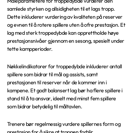
Måleparametere for troppedybde vurderer den
samlede styrken og allsidigheten til et lags tropp.
Dette inkluderer vurdering av kvaliteten på reserver
og evnen til å rotere spillere uten å ofre prestasjon. Et
lag med sterk troppedybde kan opprettholde høye
prestasjonsnivåer gjennom en sesong, spesielt under
tette kampperioder.
Nøkkelindikatorer for troppedybde inkluderer antall
spillere som bidrar til mål og assists, samt
prestasjonen til reserver når de kommer inn i
kampene. Et godt balansert lag bør ha flere spillere i
stand til å ta ansvar, ideelt med minst fem spillere
som bidrar betydelig til måltavlen.
Trenere bør regelmessig vurdere spillernes form og
prestasjon for å sikre at troppen forblir