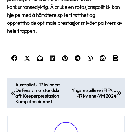
konkurransedyktig. Å bruke en rotasjonspolitikk kan
hjelpe med å håndtere spillertrøtthet og
opprettholde optimale prestasjonsnivåer på tvers av
hele troppen.
P
Australia U-17 kvinner:
Defensiv motstandskr
Yngste spillere i FIFA U
o
aft, Keeperprestasjon,
-17 kvinne-VM 2024
s
Kamputholdenhet
t
n
a