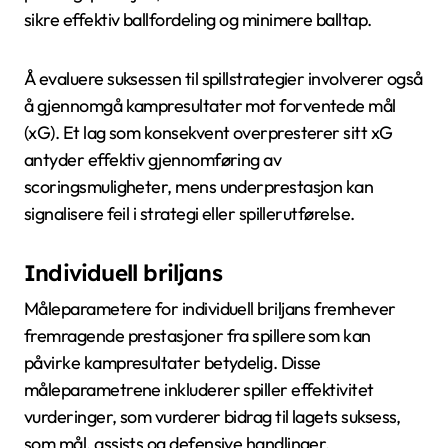
sikre effektiv ballfordeling og minimere balltap.
Å evaluere suksessen til spillstrategier involverer også
å gjennomgå kampresultater mot forventede mål
(xG). Et lag som konsekvent overpresterer sitt xG
antyder effektiv gjennomføring av
scoringsmuligheter, mens underprestasjon kan
signalisere feil i strategi eller spillerutførelse.
Individuell briljans
Måleparametere for individuell briljans fremhever
fremragende prestasjoner fra spillere som kan
påvirke kampresultater betydelig. Disse
måleparametrene inkluderer spiller effektivitet
vurderinger, som vurderer bidrag til lagets suksess,
som mål, assists og defensive handlinger.