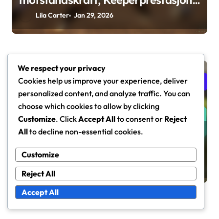
motstandskraft, Keeperprestasjon,
Kamputholdenhet
Lila Carter
Jan 29, 2026
We respect your privacy
Team Analyse av FIFA U-17 Verdensmesterskap for kvinner
Cookies help us improve your experience, deliver
2024
personalized content, and analyze traffic. You can
choose which cookies to allow by clicking
Customize
. Click
Accept All
to consent or
Reject
All
to decline non-essential cookies.
Sverige U-17 kvinner: Taktisk
bevissthet, Spillerversatilitet,
Customize
Måltrusler
Lila Carter
Jan 28, 2026
Reject All
Accept All