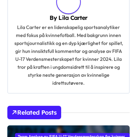
v
By
Lila Carter
i
Lila Carter er en lidenskapelig sportsanalytiker
g
med fokus på kvinnefotball. Med bakgrunn innen
a
sportsjournalistikk og en dyp kjærlighet for spillet,
t
gir hun innsiktsfull kommentar og analyse av FIFA
i
U-17 Verdensmesterskapet for kvinner 2024. Lila
tror på kraften i ungdomsidrett til å inspirere og
o
styrke neste generasjon av kvinnelige
n
idrettsutøvere.
Related Posts
Team Analyse av FIFA U-17 Verdensmesterskap for kvinner