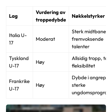
Vurdering av
Lag
Nøkkelstyrker
troppedybde
Sterk midtbane,
Italia U-
Moderat
fremvoksende
17
talenter
Tyskland
Allsidig tropp, takt
Høy
U-17
fleksibilitet
Dybde i angrep,
Frankrike
Høy
sterke
U-17
ungdomsprogra