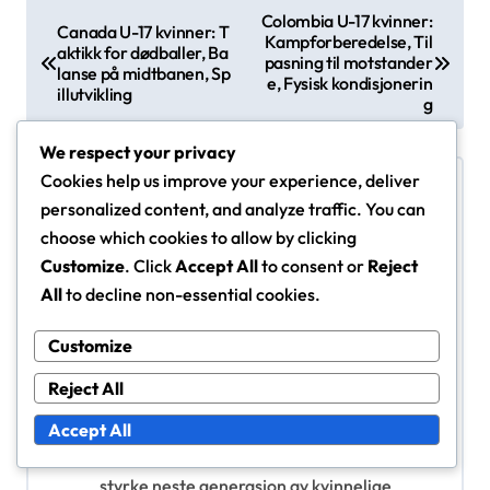
P
Colombia U-17 kvinner:
Canada U-17 kvinner: T
Kampforberedelse, Til
o
aktikk for dødballer, Ba
pasning til motstander
lanse på midtbanen, Sp
s
e, Fysisk kondisjonerin
illutvikling
g
t
n
We respect your privacy
Cookies help us improve your experience, deliver
a
personalized content, and analyze traffic. You can
v
choose which cookies to allow by clicking
i
Customize
. Click
Accept All
to consent or
Reject
By
Lila Carter
All
to decline non-essential cookies.
g
Lila Carter er en lidenskapelig sportsanalytiker
a
med fokus på kvinnefotball. Med bakgrunn innen
Customize
t
sportsjournalistikk og en dyp kjærlighet for spillet,
Reject All
gir hun innsiktsfull kommentar og analyse av FIFA
i
U-17 Verdensmesterskapet for kvinner 2024. Lila
Accept All
o
tror på kraften i ungdomsidrett til å inspirere og
n
styrke neste generasjon av kvinnelige